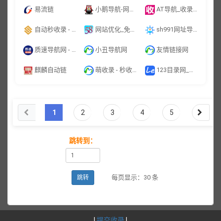
易流链
小鹅导航-网站收录-自动收录网-网址收录-自动秒收录
AT导航_收录网_免费收录网站_自动收录网_秒收录
自动秒收录 - 免费自动秒收录网址导航
网站优化_免费发广告外链_SEO软文推广_任务导航
sh991网址导航
质速导航网 - 一个专注于网站分享的导航平台
小丑导航网
友情链接网
麒麟自动链
萌收录 - 秒收录技术导航_从这里开始
123目录网_免费网址收录_网站目录大全
1
2
3
4
5
跳转到：
每页显示：30 条
跳转
|
提交收录
|