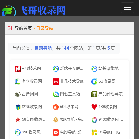
切
换
导
航
导航首页
»
目录导航
当前分类：
目录导航
，共
144
个网站，第
1
页/共
5
页
H43技术网
新站长互联网百科
站长聚集地
老李收录网
非凡技术导航
5G收录网
古诗词网
四七工具箱
产品经理导航
站牌收录网
606收录网
188收录网
58美图收录网-自动收录网站-流量交换-自动链
92K导航 - 免费自动秒收录网址导航
9430收录网_分类目录网_免费网站目录_网站收录_网址提交_免费收录网站
998收录网,免费自动秒收录网址,提供自动收录,网站导航大全源码,自动链,友情链接交换。
电影导航-影视导航-电影站收录-自动收录网-网站收录
9K导航|一站式资源聚合平台-精选优质工具与网站导航