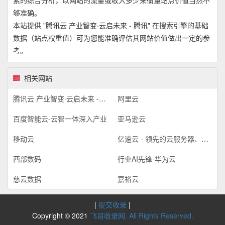
够准确。
本站提供 "腾讯云 产业智变·云启未来 - 腾讯" 在搜索引擎的基础
数据（站点权重值）可为您能准确评估其网站价值做出一定的参
考。
相关网站
腾讯云 产业智变·云启未来 - 腾讯
阿里云
百度智能云-云智一体深入产业
亚马逊云
移动云
亿速云 - 领先的云服务器、高防服务器、香港服务器云计算服务商！
西部数码
行业AI先锋-华为云
慈云数据
嘉裕云
|
提交收录
|
Copyright © 2021
飞哥收录网. All Rights Reserved.