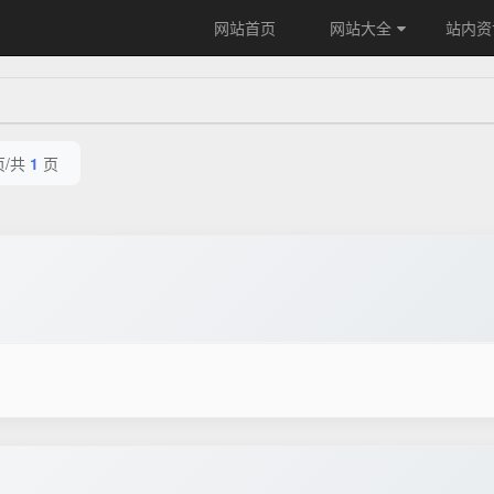
网站首页
网站大全
站内资
页/共
1
页
！