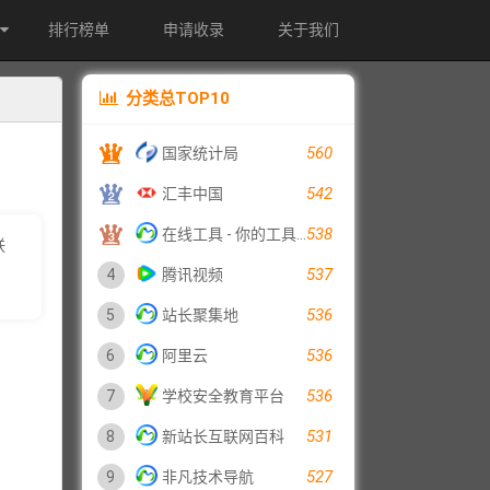
排行榜单
申请收录
关于我们
分类总TOP10
560
国家统计局
542
汇丰中国
538
在线工具 - 你的工具箱
联
537
4
腾讯视频
536
5
站长聚集地
536
6
阿里云
536
7
学校安全教育平台
531
8
新站长互联网百科
527
9
非凡技术导航