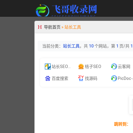
导航首页
»
站长工具
当前分类：
站长工具
，共
10
个网站，第
1
页/共
1
站长SEOO工具
桔子SEO
云客网
百度搜索
找源码
PicDoc-AI文本转视觉工具，1秒生成可
跳转到：