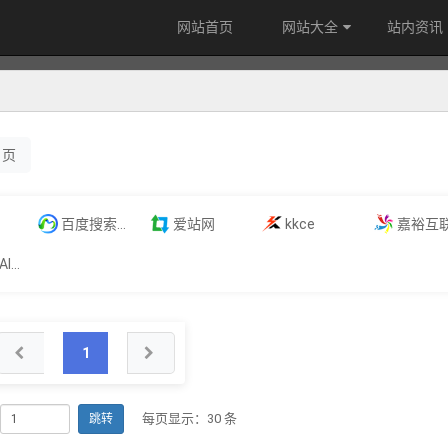
网站首页
网站大全
站内资讯
页
百度搜索资源平台
爱站网
kkce
嘉裕互
视化信息图
1
每页显示：30 条
跳转