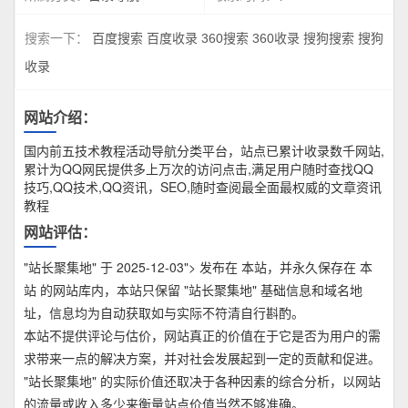
搜索一下：
百度搜索
百度收录
360搜索
360收录
搜狗搜索
搜狗
收录
网站介绍：
国内前五技术教程活动导航分类平台，站点已累计收录数千网站,
累计为QQ网民提供多上万次的访问点击,满足用户随时查找QQ
技巧,QQ技术,QQ资讯，SEO,随时查阅最全面最权威的文章资讯
教程
网站评估：
"站长聚集地" 于 2025-12-03"> 发布在 本站，并永久保存在 本
站 的网站库内，本站只保留 "站长聚集地" 基础信息和域名地
址，信息均为自动获取如与实际不符清自行斟酌。
本站不提供评论与估价，网站真正的价值在于它是否为用户的需
求带来一点的解决方案，并对社会发展起到一定的贡献和促进。
"站长聚集地" 的实际价值还取决于各种因素的综合分析，以网站
的流量或收入多少来衡量站点价值当然不够准确。