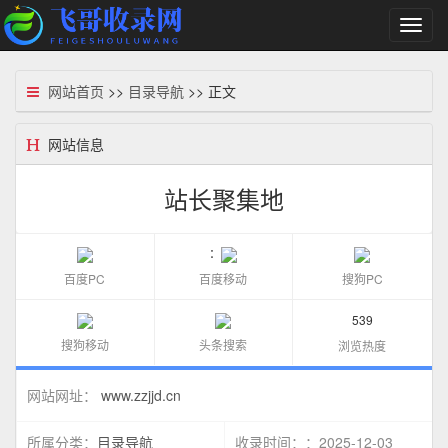
切
换
导
航
网站首页
>>
目录导航
>> 正文
网站信息
站长聚集地
：
百度PC
百度移动
搜狗PC
539
搜狗移动
头条搜索
浏览热度
www.zzjjd.cn
网站网址：
目录导航
：2025-12-03
所属分类：
收录时间：