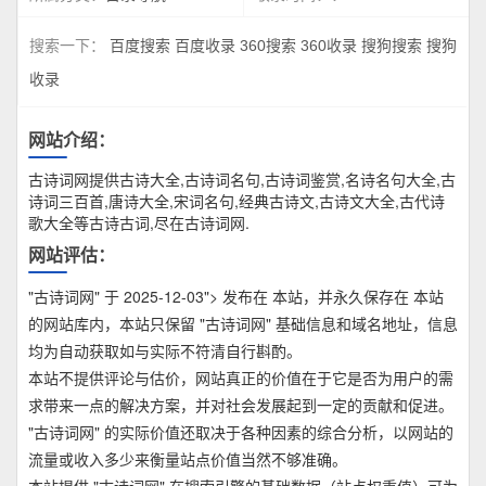
搜索一下：
百度搜索
百度收录
360搜索
360收录
搜狗搜索
搜狗
收录
网站介绍：
古诗词网提供古诗大全,古诗词名句,古诗词鉴赏,名诗名句大全,古
诗词三百首,唐诗大全,宋词名句,经典古诗文,古诗文大全,古代诗
歌大全等古诗古词,尽在古诗词网.
网站评估：
"古诗词网" 于 2025-12-03"> 发布在 本站，并永久保存在 本站
的网站库内，本站只保留 "古诗词网" 基础信息和域名地址，信息
均为自动获取如与实际不符清自行斟酌。
本站不提供评论与估价，网站真正的价值在于它是否为用户的需
求带来一点的解决方案，并对社会发展起到一定的贡献和促进。
"古诗词网" 的实际价值还取决于各种因素的综合分析，以网站的
流量或收入多少来衡量站点价值当然不够准确。
本站提供 "古诗词网" 在搜索引擎的基础数据（站点权重值）可为