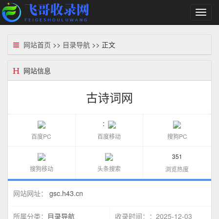
切
换
导
航
网站首页
>>
目录导航
>> 正文
网站信息
古诗词网
：
百度PC
百度移动
搜狗PC
351
搜狗移动
头条搜索
浏览热度
gsc.h43.cn
网站网址：
目录导航
：2025-12-03
所属分类：
收录时间：