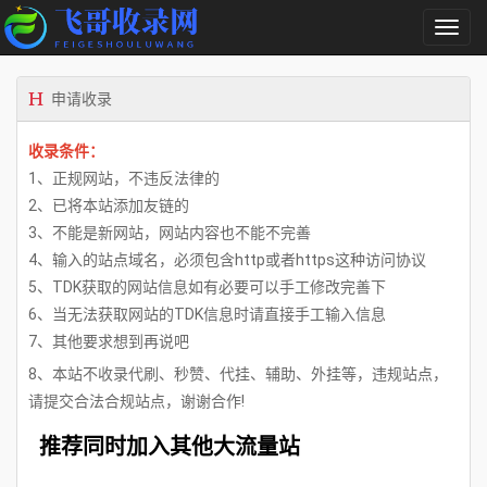
切
换
导
航
申请收录
收录条件：
1、正规网站，不违反法律的
2、已将本站添加友链的
3、不能是新网站，网站内容也不能不完善
4、输入的站点域名，必须包含http或者https这种访问协议
5、TDK获取的网站信息如有必要可以手工修改完善下
6、当无法获取网站的TDK信息时请直接手工输入信息
7、其他要求想到再说吧
8、本站不收录代刷、秒赞、代挂、辅助、外挂等，违规站点，
请提交合法合规站点，谢谢合作!
推荐同时加入其他大流量站