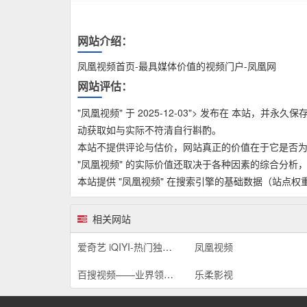
网站介绍：
凤凰视频首页-最具媒体价值的视频门户-凤凰网
网站评估：
"凤凰视频" 于 2025-12-03"> 发布在 本站，
动获取如与实际不符清自行斟酌。
本站不提供评论与估价，网站真正的价值在于它是否
"凤凰视频" 的实际价值还取决于各种因素的综合分
本站提供 "凤凰视频" 在搜索引擎的基础数据（站点
相关网站
爱奇艺 iQIYI-热门独播剧集在线观看
凤凰视频
百搜视频——业界领先的中文视频搜索引擎之一
乐柔影视