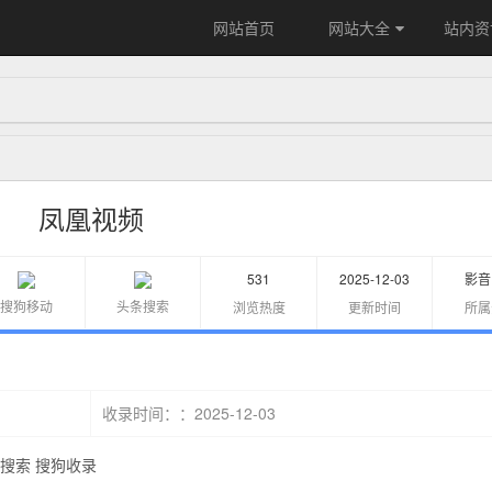
网站首页
网站大全
站内资
凤凰视频
531
2025-12-03
影音
搜狗移动
头条搜索
浏览热度
更新时间
所属
：2025-12-03
收录时间：
搜索
搜狗收录