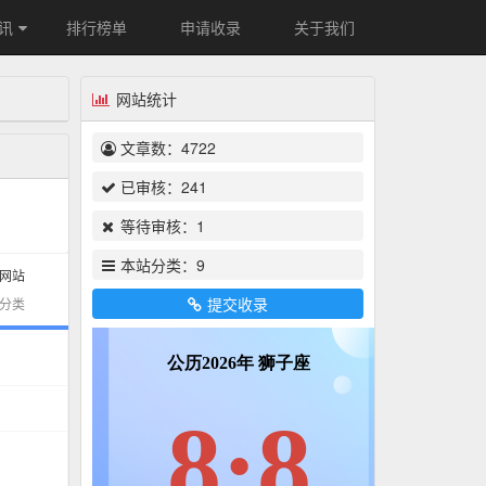
讯
排行榜单
申请收录
关于我们
网站统计
文章数：
4722
已审核：
241
等待审核：
1
本站分类：
9
网站
提交收录
分类