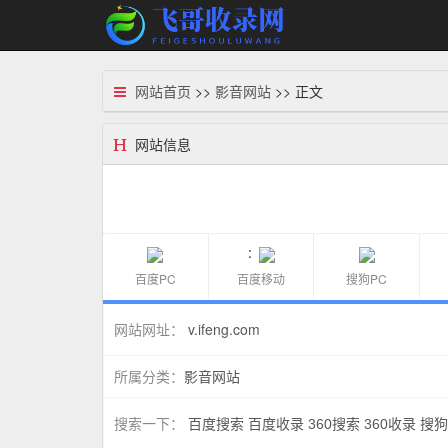
网站首页
>>
影音网站
>> 正文
网站信息
：
百度PC
百度移动
搜狗PC
v.ifeng.com
网站网址：
影音网站
所属分类：
搜索一下：
百度搜索
百度收录
360搜索
360收录
搜狗