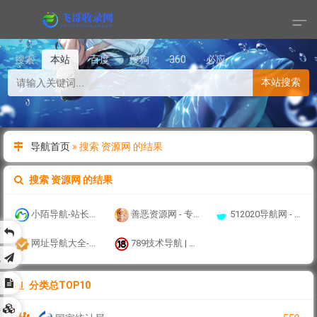
搜索
本站
百度
搜狗
360
必应
本站搜索
导航首页
»
搜索 资源网 的结果
搜索 资源网 的结果
小陌导航-站长导航网-kiha小陌|小小陌|小陌博客|小萌娃
善恶资源网 - 专注黑科技软件,绿色无毒互联网资源分享！
512020导航网 - 官方网站
页
网址导航大全-精选网址收录-实用,全面的网站大全从这里开始
789技术导航 | 热门网址导航大全
航
区
分类总TOP10
具