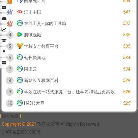
559
国家统计局
站
541
汇丰中国
站
537
在线工具 - 你的工具箱
构
535
4
腾讯视频
育
535
5
学校安全教育平台
财
534
6
站长聚集地
具
534
7
阿里云
529
8
新站长互联网百科
526
9
学效在线一站式服务平台，让学习和就业更高效
525
10
H43技术网
|
提交收录
|
Copyright © 2021
飞哥收录网. All Rights Reserved.
沪ICP备20081888号