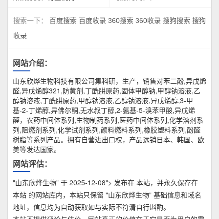
搜索一下：
百度搜索
百度收录
360搜索
360收录
搜狗搜索
搜狗
收录
网站介绍：
山东欣烨生物科技有限公司集科研，生产，销售对苯二酚,异戊烯
醛,异戊烯醇321,防黄剂,丁酰肼原药,固体甲醇钠,甲醇钠溶液,乙
醇钠溶液,丁酰肼原药,甲醇钠溶液,乙醇钠溶液,异戊烯醇,3-甲
基-2-丁烯醇,异佛尔酮,无水叔丁醇,2-氨基-5-溴苯甲酸,异戊烯
醛，农药中间体系列,生物制药系列,医药中间体系列,化学溶剂系
列,阻燃剂系列,化学试剂系列,颜料燃料系列,橡胶塑料系列,酚醛
树脂等系列产品。拥有自营进出口权，产品远销日本、韩国、欧
美等发达国家。
网站评估：
"山东欣烨生物" 于 2025-12-08"> 发布在 本站，并永久保存在
本站 的网站库内，本站只保留 "山东欣烨生物" 基础信息和域名
地址，信息均为自动获取如与实际不符清自行斟酌。
本站不提供评论与估价，网站真正的价值在于它是否为用户的需