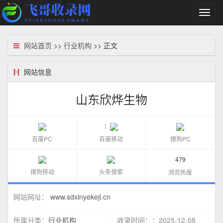
切
换
导
航
网站首页
>>
行业机构
>> 正文
网站信息
山东欣烨生物
：
百度PC
百度移动
搜狗PC
479
搜狗移动
头条搜索
浏览热度
www.sdxinyekeji.cn
网站网址：
行业机构
：2025-12-08
所属分类：
收录时间：