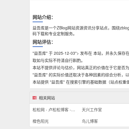
网站介绍：
益吾库是一个ZBlog网站资源资讯分享站点，围绕zb
码下载和专业定制服务。
网站评估：
"益吾库" 于 2025-12-03"> 发布在 本站，并
取如与实际不符清自行斟酌。
本站不提供评论与估价，网站真正的价值在于它是否
"益吾库" 的实际价值还取决于各种因素的综合分析
本站提供 "益吾库" 在搜索引擎的基础数据（站点权
相关网站
松松网 - 卢松松博客 - 为草根创业者提供网络推广知识
天兴工作室
橙色阳光
鸟儿博客