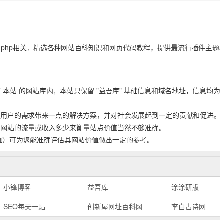
logphp相关，精选各种网站百科知识和网页代码教程，提供最流行插件主
永久保存在 本站 的网站库内，本站只保留 "益吾库" 基础信息和域名地址，信息均
为用户的需求带来一点的解决方案，并对社会发展起到一定的贡献和促进
，以网站的流量或收入多少来衡量站点价值当然不够准确。
重值）可为您能准确评估其网站价值做出一定的参考。
小锋博客
益吾库
涂涂研版
SEO每天一贴
创新屋网址百科网
李白古诗网