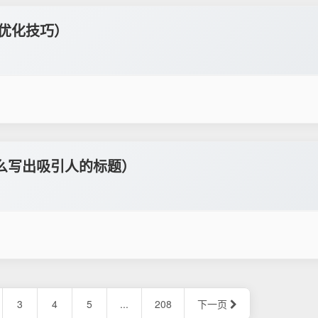
用优化技巧）
么写出吸引人的标题）
3
4
5
...
208
下一页