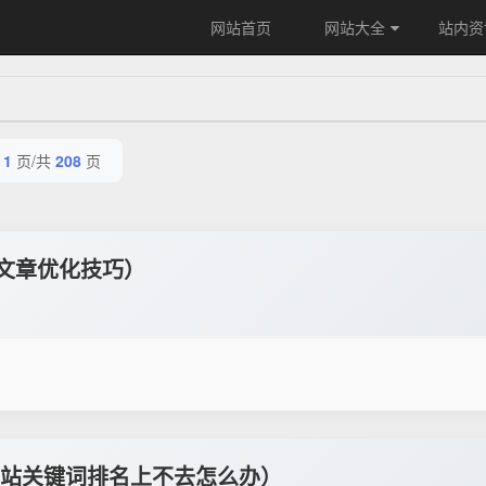
网站首页
网站大全
站内资
第
1
页/共
208
页
站文章优化技巧）
站关键词排名上不去怎么办）