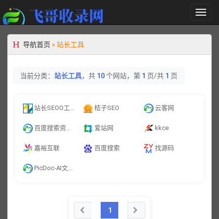
切
换
导
航
导航首页
»
站长工具
当前分类：
站长工具
，共
10
个网站，第
1
页/共
1
页
站长SEOO工具
桔子SEO
云客网
百度搜索资源平台
爱站网
kkce
嘉裕互联
百度搜索
找源码
PicDoc-AI文本转视觉工具，1秒生成可视化信息图
1