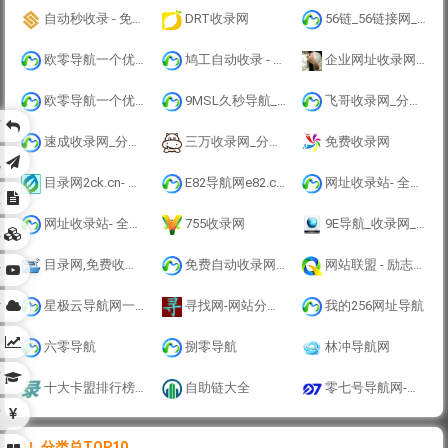
自动秒收录 - 免费自动秒收录网址导航
DRT收录网
56链_56链接网_分类目录网_免费网站目录_网站收录_网址提交_免费收录网站
欧零导航一个优秀收录网站
鸠工自动收录 - 自动收录网
企业网址收录网 - 专业网站收录优化 | 提高百度收录率 | 收录代提交服务
欧零导航一个优秀收录网站
9MSL久秒导航_快速上网首页_无广告网址导航_实用网址大全
飞哥收录网_分类目录网_免费网站目录_网站收录_网址提交_免费收录网站
页
速成收录网_分类目录网_免费网站目录_网站收录_网址提交_免费收录网站
三万收录网_分类目录网_免费网站目录_网站收录_网址提交_免费收录网站
免费收录网
航
目录网2ck.cn- 全新架构自动秒收录网址导航，实现自主提交，自动化收录，打造百万网址库
E82导航网e82.cn- 全新架构自动秒收录网址导航，实现自主提交，自动化收录，打造百万网址库
网址收录站- 全新架构自动秒收录网址导航，实现自主提交，自动化收录，打造百万网址库
区
网址收录站- 全新架构自动秒收录网址导航，实现自主提交，自动化收录，打造百万网址库
755收录网
9E导航_收录网_免费收录网站_自动收录网_秒收录
具
目录网,免费收录网站,专业网站分类目录网站
免费自动收录网(www.lgtw.cn)-免费提供外链发布自动收录，来路自动排第一位,欢迎和本站自助交换友情链,增加网站的外链与收录。
网站联盟 - 励志做一个免费永久收录网站的站点,免费为你增加一个外链
站
站
星极云导航网一个优秀收录网站
寻找网-网站分类目录_网址大全_网址导航_外链好平台
我的256网址导航
构
六零导航
捌零导航
林冲导航网
育
十大卡盟排行榜-卡盟平台官网-免费网站信息推广平台 - 卡盟收录网
自助链大全
零七号导航网-网址导航-收录网站-免费收录-自动秒收录-导航网站-提供免费源码
财
分类总TOP10