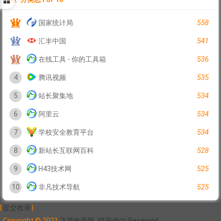
具
558
国家统计局
541
汇丰中国
536
在线工具 - 你的工具箱
535
4
腾讯视频
534
5
站长聚集地
534
6
阿里云
534
7
学校安全教育平台
528
8
新站长互联网百科
525
9
H43技术网
525
10
非凡技术导航
|
提交收录
|
Copyright © 2021
飞哥收录网. All Rights Reserved.