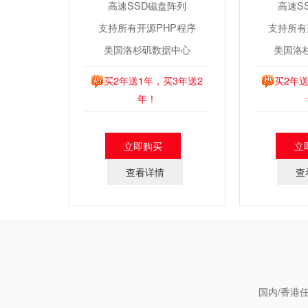
高速SSD磁盘阵列
高速S
支持所有开源PHP程序
支持所有
美国洛杉矶数据中心
美国洛
买2年送1年，买3年送2
买2年送
年！
立即购买
立
查看详情
查
国内/香港