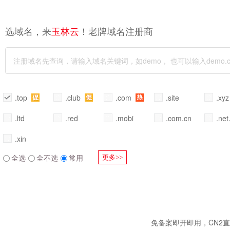
选域名，来
！老牌域名注册商
玉林云
.top
.club
.com
.site
.xy
.ltd
.red
.mobi
.com.cn
.net
.xin
全选
全不选
常用
更多>>
免备案即开即用，CN2