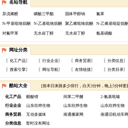
名站导航
异戊烯醛
磷酸三甲酯
固体甲醇钠
氟苯
N-甲基吡咯烷酮
N-乙基吡咯烷酮
聚乙烯吡咯烷酮
N-乙烯基吡啶烷
对氟甲苯
无水叔丁醇
无水叔丁醇
氨基磺酸
网址分类
〖
化工产品
〗
〖
行业企业
〗
〖
商务贸易
〗
〖
分类信息
〗
〖
搜索引擎
〗
〖
网址导航
〗
〖
友情链接
〗
〖
分类目录
〗
酷站大全
[按本日来路多少排行，白天3分钟，晚上5分钟更
化工产品
醋酸锂
间苯二甲醚
2-氰基吡嗪
行业企业
山东欣烨生物
山东欣烨生物
山东欣烨生物
商务贸易
互动多媒体
南通搬家网
南通旧机动车
分类信息
暂时没有网址