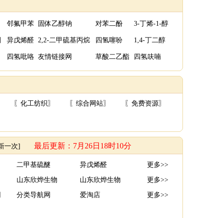
邻氟甲苯
固体乙醇钠
对苯二酚
3-丁烯-1-醇
酮
异戊烯醛
2,2-二甲硫基丙烷
四氢噻吩
1,4-丁二醇
四氢吡咯
友情链接网
草酸二乙酯
四氢呋喃
〖
化工纺织
〗
〖
综合网站
〗
〖
免费资源
〗
最后更新：7月26日18时10分
新一次]
二甲基硫醚
异戊烯醛
更多>>
山东欣烨生物
山东欣烨生物
更多>>
网
分类导航网
爱淘店
更多>>