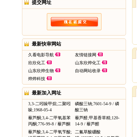
提交网址
最新快审网站
久看电影导航
友情链接网
欣欣化工
山东欣烨化工
山东欣烨生物
自动网站收录
烨烨科技
最新加入网址
3,3-二吲哚甲烷;二聚吲
磷酸三钠;7601-54-9 / 磷
哚;1968-05-4
酸三钠
藜芦酮;3,4-二甲氧基苯
藜芦醛;甲基香草精;120-
丙酮;776-99-8 / 藜芦酮
14-9 / 藜芦醛
藜芦酸;3,4-二甲氧苄酸;
二氟草酸硼酸