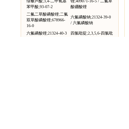
绿藜芦酸;3,4-二甲氧基
锂;409071-16-5 / 二氟草
苯甲酸;93-07-2
酸硼酸锂
二氟二草酸磷酸锂;二氟
六氟磷酸钠;21324-39-0
双草酸磷酸锂;678966-
/ 六氟磷酸钠
16-0
六氟磷酸锂;21324-40-3
四氯吡啶;2,3,5,6-四氯吡
/ 六氟磷酸锂
啶;2402-79-1 / 四氯吡啶
2-氯吡啶;α-氯吡啶;109-
N-异丙基羟胺;IPHA;N-
09-1
羟基-2-丙胺;5080-22-8
二氟乙酸;381-73-7 / 二
二氟乙酸乙酯;454-31-9
氟乙酸
/ 二氟乙酸乙酯
对甲苯磺酰氯;4-甲苯磺
苯磺酰胺;苯磺酰胺
酰氯;甲苯-4-磺酰氯;98-
基;98-10-2 / 苯磺酰胺
59-9 / 对甲苯磺酰氯
溴代三嗪;25713-60-4 /
1,3-丙二醇;1,3-二羟基
溴代三嗪
丙烷;PDO;504-63-2
推荐内容